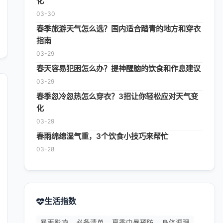
化
03-30
春季旅游天气怎么选？国内适合踏青的地方和穿衣
指南
03-29
春天容易犯困怎么办？提神醒脑的饮食和作息建议
03-29
春季忽冷忽热怎么穿衣？3招让你轻松应对天气变
化
03-29
春雨绵绵湿气重，3个饮食小技巧来帮忙
03-28
生活指数
暴雨影响
必备清单
夏季中暑预防
身体调理