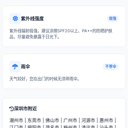
紫外线强度
很强
紫外线辐射极强，建议涂擦SPF20以上、PA++的防晒护肤
品，尽量避免暴露于日光下。
雨伞
不带伞
天气较好，您在出门的时候无须带雨伞。
深圳市附近
潮州市
|
东莞市
|
佛山市
|
广州市
|
河源市
|
惠州市
|
江门市
|
揭阳市
|
茂名市
|
梅州市
|
清远市
|
汕头市
|