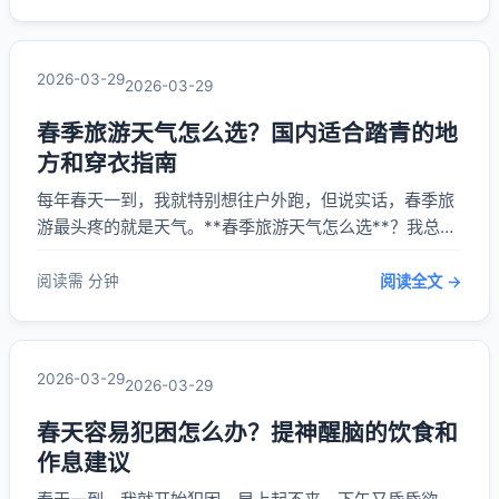
叠穿，这个方法真的太适合春天了。**内搭选个薄一点的
长袖T恤或者衬衫，外面加一件轻薄的外套*...
2026-03-29
2026-03-29
春季旅游天气怎么选？国内适合踏青的地
方和穿衣指南
每年春天一到，我就特别想往户外跑，但说实话，春季旅
游最头疼的就是天气。**春季旅游天气怎么选**？我总结
了几年的经验，发现选对地方和穿衣真的太重要了。今天
就来聊聊我亲身试过的好地方和实用穿搭技巧。 春天天气
阅读需 分钟
阅读全文 →
多变，早晚温差大，选地方不能光看风景，还得看天气稳
定程度。我比较推荐去南方，像杭州、桂林这些...
2026-03-29
2026-03-29
春天容易犯困怎么办？提神醒脑的饮食和
作息建议