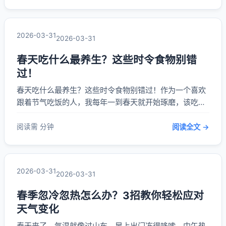
验，今天就和大家分享一下。 首先，春季旅游选目的地，
**关键是看气温稳定性和降雨情况**。3...
2026-03-31
2026-03-31
春天吃什么最养生？这些时令食物别错
过！
春天吃什么最养生？这些时令食物别错过！作为一个喜欢
跟着节气吃饭的人，我每年一到春天就开始琢磨，该吃点
啥才能把身体调养好。春天阳气升发，人体也跟着活跃起
来，这时候吃对了东西，不仅能增强体质，还能预防一些
阅读需 分钟
阅读全文 →
常见的“春困”“上火”问题。 **春天最养生的，莫过于吃应
季的蔬菜水果**。比如香椿芽，这可是春天...
2026-03-31
2026-03-31
春季忽冷忽热怎么办？3招教你轻松应对
天气变化
春天来了，气温就像过山车，早上出门冻得哆嗦，中午热