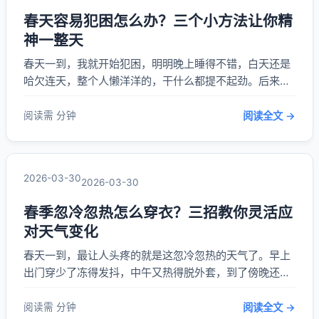
春天容易犯困怎么办？三个小方法让你精
神一整天
春天一到，我就开始犯困，明明晚上睡得不错，白天还是
哈欠连天，整个人懒洋洋的，干什么都提不起劲。后来我
发现，原来很多人都有这种“春困”问题，不是我一个人的
困扰。 **春天容易犯困怎么办**？我自己试过不少方法，
阅读需 分钟
阅读全文 →
有些确实管用，今天就来跟大家分享几个小技巧，亲测有
效，而且操作起来特别简单。 第一个方法...
2026-03-30
2026-03-30
春季忽冷忽热怎么穿衣？三招教你灵活应
对天气变化
春天一到，最让人头疼的就是这忽冷忽热的天气了。早上
出门穿少了冻得发抖，中午又热得脱外套，到了傍晚还得
重新披上。**春季忽冷忽热怎么穿衣**？我自己也是折腾
了好几年，才总结出几个特别实用的小技巧。 第一招就是
阅读需 分钟
阅读全文 →