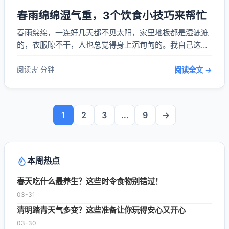
春雨绵绵湿气重，3个饮食小技巧来帮忙
春雨绵绵，一连好几天都不见太阳，家里地板都是湿漉漉
的，衣服晾不干，人也总觉得身上沉甸甸的。我自己这段
时间就特别容易没精神，吃饭也不香，后来才知道是湿气
太重闹的。 我开始琢磨着从饮食上调理一下，还真找到了
阅读需 分钟
阅读全文 →
几个简单又实用的小办法。第一个就是多喝点**祛湿汤水
**，比如薏米红豆汤。薏米和红豆都有不错的祛...
1
2
3
...
9
→
本周热点
春天吃什么最养生？这些时令食物别错过！
03-31
清明踏青天气多变？这些准备让你玩得安心又开心
03-30