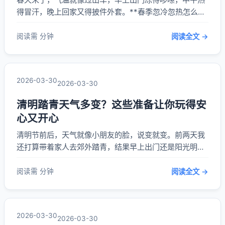
得冒汗，晚上回家又得披件外套。**春季忽冷忽热怎么办
**？我自己也折腾了好几年，后来慢慢摸索出几招，现在
穿得刚刚好，身体也舒服多了。 第一招，穿衣要“洋葱
阅读需 分钟
阅读全文 →
式”。我以前总想图省事，一件厚外套搞定全天，结果中午
热得受不了，脱了又怕晚上冷。现在学会了叠穿...
2026-03-30
2026-03-30
清明踏青天气多变？这些准备让你玩得安
心又开心
清明节前后，天气就像小朋友的脸，说变就变。前两天我
还打算带着家人去郊外踏青，结果早上出门还是阳光明
媚，中午就开始飘雨了。还好我提前做了准备，不然这趟
出行可就泡汤了。 清明时节气温变化大，早晚温差明显，
阅读需 分钟
阅读全文 →
**出门前一定要查好天气预报**，别光看当天的，最好把
未来两三天的走势都看一下。我一般会用两个天气...
2026-03-30
2026-03-30