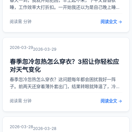
春天一到，我就开始犯困，早上起不来，下午又昏昏欲
睡，工作效率大打折扣。一开始我还以为是自己晚上睡得
不好，后来才发现，原来这是春天常见的“春困”现象。 **
春天容易犯困**，其实是因为气温回升、昼夜温差大，身
阅读需 分钟
阅读全文 →
体调节不过来，再加上光照时间变长，影响了我们的生物
钟和激素分泌。这时候，光靠“多睡一会儿”是...
2026-03-29
2026-03-29
春季忽冷忽热怎么穿衣？3招让你轻松应
对天气变化
春季忽冷忽热怎么穿衣？这问题每年都会困扰我好一阵
子。前两天还穿着薄外套出门，结果转眼就降温了，冷得
我直打哆嗦。后来我总结出几个实用的小技巧，现在不管
天气怎么变，我都能穿得舒服又得体。 第一招是学会“叠
阅读需 分钟
阅读全文 →
穿”。春天温差大，单穿一件厚外套太闷，穿太薄又怕冷。
我的做法是里面穿一件透气的长袖T恤，再加一件轻...
2026-03-28
2026-03-28