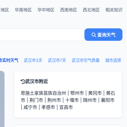
东地区
华南地区
华中地区
西南地区
西北地区
相关知识
查询天气
市实时天气
武汉市3天
武汉市7天
武汉市空气质量
城市选择
武汉市附近
恩施土家族苗族自治州
|
鄂州市
|
黄冈市
|
黄石
市
|
荆门市
|
荆州市
|
十堰市
|
随州市
|
襄阳市
|
咸宁市
|
孝感市
|
宜昌市