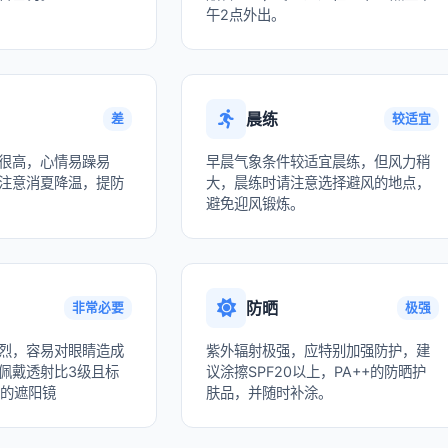
午2点外出。
晨练
差
较适宜
很高，心情易躁易
早晨气象条件较适宜晨练，但风力稍
注意消夏降温，提防
大，晨练时请注意选择避风的地点，
避免迎风锻炼。
防晒
非常必要
极强
烈，容易对眼睛造成
紫外辐射极强，应特别加强防护，建
佩戴透射比3级且标
议涂擦SPF20以上，PA++的防晒护
收的遮阳镜
肤品，并随时补涂。