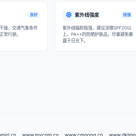
紫外线强度
良好
很强
干燥，交通气象条件
紫外线辐射极强，建议涂擦SPF20以
正常行驶。
上、PA++的防晒护肤品，尽量避免暴
露于日光下。
mjrl.cn
www.mycqm.cn
www.cmnopq.cn
www.dklmn