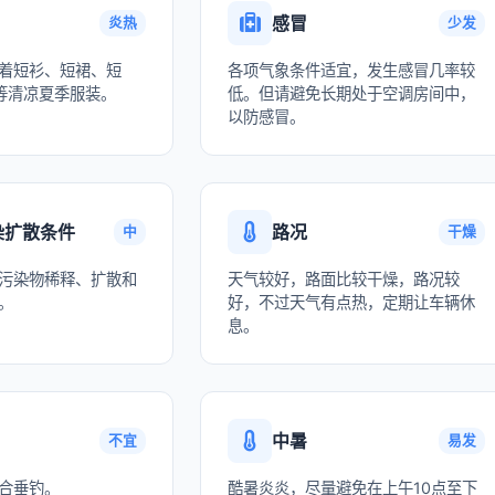
感冒
炎热
少发
着短衫、短裙、短
各项气象条件适宜，发生感冒几率较
等清凉夏季服装。
低。但请避免长期处于空调房间中，
以防感冒。
染扩散条件
路况
中
干燥
污染物稀释、扩散和
天气较好，路面比较干燥，路况较
。
好，不过天气有点热，定期让车辆休
息。
中暑
不宜
易发
合垂钓。
酷暑炎炎，尽量避免在上午10点至下