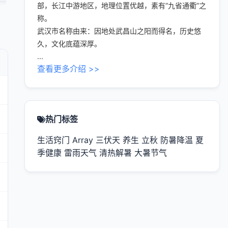
部，长江中游地区，地理位置优越，素有“九省通衢”之
称。
武汉市名称由来：因地处武昌山之阳而得名，历史悠
久，文化底蕴深厚。
...
查看更多介绍 >>
热门标签
生活窍门
Array
三伏天
养生
立秋
防暑降温
夏
季健康
雷雨天气
清热解暑
大暑节气