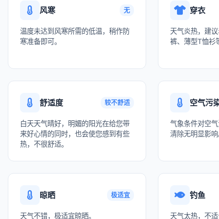
风寒
穿衣
无
温度未达到风寒所需的低温，稍作防
天气炎热，建议
寒准备即可。
裤、薄型T恤衫
舒适度
空气污
较不舒适
白天天气晴好，明媚的阳光在给您带
气象条件对空气
来好心情的同时，也会使您感到有些
清除无明显影响
热，不很舒适。
晾晒
钓鱼
极适宜
天气不错，极适宜晾晒。
天气太热，不适