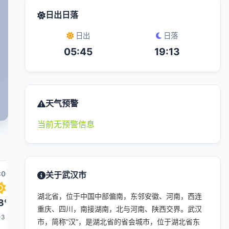
日出日落
日出
日落
05:45
19:13
天气预警
当前无预警信息
:00
08:00
关于武汉市
09:00
16:00
10:00
湖北省，位于中国中部偏南，东邻安徽、河南，西连
8°
29°
30°
35°
32°
重庆、四川，南接湖南，北与河南、陕西交界。武汉
-3
1-3
1-3
1-3
1-3
市，简称“汉”，是湖北省的省会城市，位于湖北省东