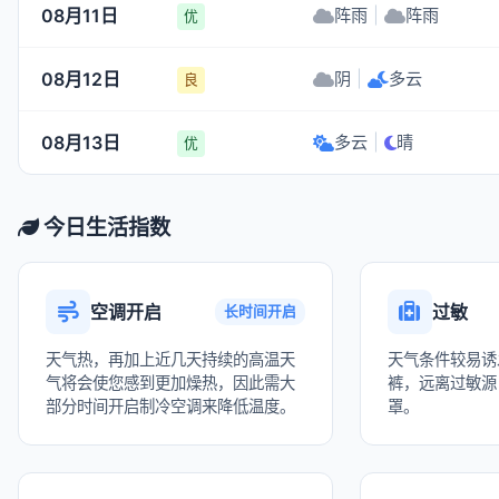
08月11日
阵雨
|
阵雨
优
08月12日
阴
|
多云
良
08月13日
多云
|
晴
优
今日生活指数
空调开启
过敏
长时间开启
天气热，再加上近几天持续的高温天
天气条件较易诱
气将会使您感到更加燥热，因此需大
裤，远离过敏源
部分时间开启制冷空调来降低温度。
罩。