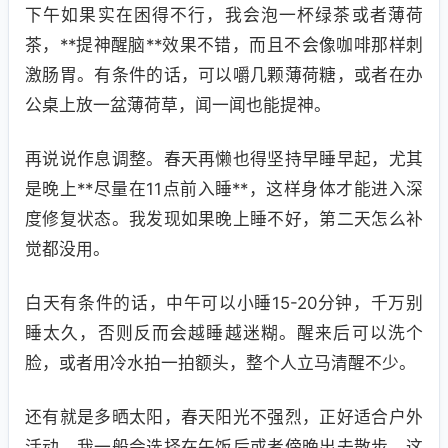
下午如果实在困得不行，我会泡一杯绿茶或者薄荷
茶，**提神醒脑**效果不错，而且不会像咖啡那样刺
激肠胃。有条件的话，可以嚼几颗薄荷糖，或者在办
公桌上放一盆薄荷草，闻一闻也能提神。
再说说作息调整。春天再懒也得坚持早睡早起，尤其
是晚上**尽量在11点前入睡**，这样身体才能进入深
度修复状态。我发现如果晚上睡不好，第二天怎么补
觉都没用。
白天有条件的话，中午可以小睡15-20分钟，千万别
睡太久，否则反而会越睡越迷糊。醒来后可以洗个
脸，或者用冷水拍一拍额头，整个人立马清醒不少。
还有就是多晒太阳，春天阳光不强烈，正好适合户外
活动。我一般会选择在午饭后或者傍晚出去散步，这