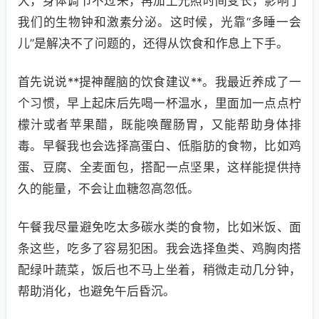
大，身体调节不过来，再加上光照时间变长，影响了
我们的生物钟和激素分泌。这时候，光靠“多睡一会
儿”是解决不了问题的，还得从饮食和作息上下手。
首先说说**提神醒脑的饮食建议**。我最近养成了一
个习惯，早上起床后先喝一杯温水，里面加一点点柠
檬汁或者苹果醋，既能唤醒肠胃，又能帮助身体排
毒。早餐我也会选择高蛋白、低脂肪的食物，比如鸡
蛋、豆腐、全麦面包，搭配一点坚果，这样能提供持
久的能量，不会让血糖忽高忽低。
午餐我尽量避免吃太多碳水类的食物，比如米饭、面
条这些，吃多了容易犯困。我会选择鱼类、鸡胸肉搭
配绿叶蔬菜，饭后也不马上坐着，稍微走动几分钟，
帮助消化，也避免午后昏沉。