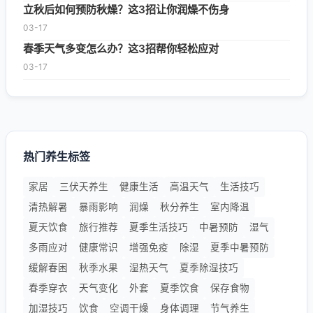
立秋后如何预防秋燥？这3招让你润燥不伤身
03-17
春季天气多变怎么办？这3招帮你轻松应对
03-17
热门养生标签
家居
三伏天养生
健康生活
高温天气
生活技巧
清热解暑
暴雨影响
润燥
秋分养生
室内降温
夏天饮食
旅行推荐
夏季生活技巧
中暑预防
湿气
多雨应对
健康常识
增强免疫
除湿
夏季中暑预防
缓解春困
秋季水果
湿热天气
夏季除湿技巧
春季穿衣
天气变化
外套
夏季饮食
保存食物
加湿技巧
饮食
空调干燥
身体调理
节气养生