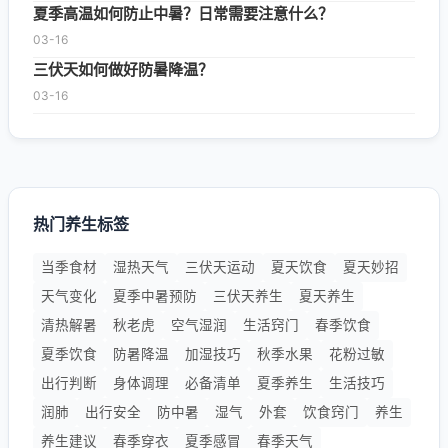
夏季高温如何防止中暑？日常需要注意什么？
03-16
三伏天如何做好防暑降温？
03-16
热门养生标签
当季食材
湿热天气
三伏天运动
夏天饮食
夏天妙招
天气变化
夏季中暑预防
三伏天养生
夏天养生
清热解暑
秋老虎
空气湿润
生活窍门
春季饮食
夏季饮食
防暑降温
加湿技巧
秋季水果
花粉过敏
出行判断
身体调理
必备清单
夏季养生
生活技巧
润肺
出行安全
防中暑
湿气
外套
饮食窍门
养生
养生建议
春季穿衣
夏季感冒
春季天气