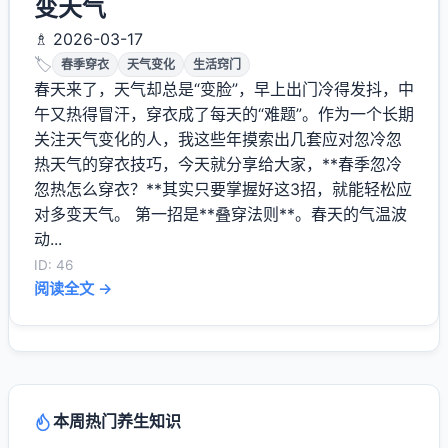
变天气
♗ 2026-03-17
🏷️
春季穿衣
天气变化
生活窍门
春天来了，天气却总是“变脸”，早上出门冷得发抖，中
午又热得冒汗，穿衣成了每天的“难题”。作为一个长期
关注天气变化的人，我这些年摸索出几套应对忽冷忽
热天气的穿衣技巧，今天就分享给大家，**春季忽冷
忽热怎么穿衣？**其实只要掌握好这3招，就能轻松应
对多变天气。 第一招是**叠穿法则**。春天的气温波
动...
ID: 46
阅读全文 →
本周热门养生知识