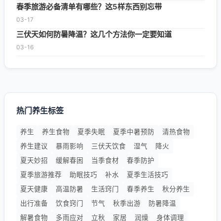
春季旅游必备清单有哪些？这5样东西别忘带
03-17
三伏天如何防暑降温？这几个方法你一定要知道
03-16
热门养生标签
养生
养生食物
夏季失眠
夏季中暑预防
清热食物
养生建议
暴雨影响
三伏天饮食
湿气
降火
夏天妙招
缓解春困
当季食材
春季防护
夏季旅游推荐
助眠技巧
补水
夏季生活技巧
夏天健康
高温防暑
生活窍门
春季养生
秋分养生
出行准备
饮食窍门
节气
秋季出游
防暑降温
解暑食物
多雨应对
立秋
家居
润燥
身体调理